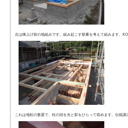
次は棟上げ前の地組みです。組み起こす順番を考えて組みます。K
これは地松の妻梁で、柱の頭を光と影をひらって収めます。伝統講