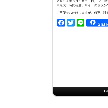
２０２４年８月１８日（日） ２１
※最大３時間程度、サイトの表示が
ご不便をおかけしますが、何卒ご理
Facebook
Twitter
Line
Shar
Co