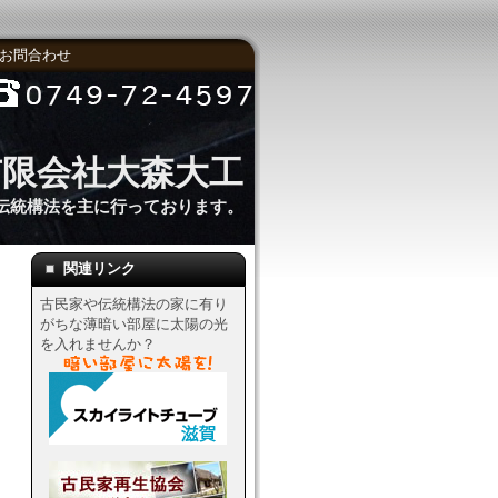
お問合わせ
有限会社大森大工
伝統構法を主に行っております。
関連リンク
古民家や伝統構法の家に有り
がちな薄暗い部屋に太陽の光
を入れませんか？