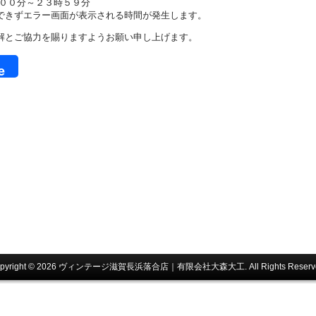
時００分～２３時５９分
できずエラー画面が表示される時間が発生します。
解とご協力を賜りますようお願い申し上げます。
e
pyright © 2026 ヴィンテージ滋賀長浜落合店｜有限会社大森大工. All Rights Reserv