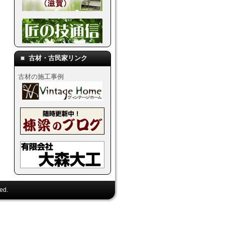
古材・古民家リンク
古材の施工事例
ed.