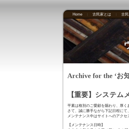
Home
古民家とは
古民
Archive for the ‘
【重要】システム
平素は格別のご愛顧を賜わり、厚く
さて、誠に勝手ながら下記日程にて
メンテナンス中はサイトへのアクセ
【メンテナンス日時】